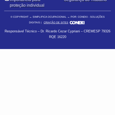
proteção individual
© COPYRIGHT
→ SIMPLIFICA OCUPACIONAL → POR: CONEKI - SOLUÇÕES
DIGITAIS |
CRIAÇÃO DE SITES
Responsável Técnico – Dr. Ricardo Cezar Cypriani – CREMESP 79326
RQE 16220