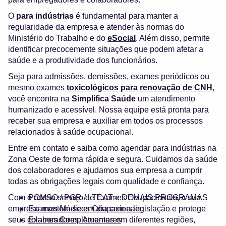
O
para indústrias
é fundamental para manter a
regularidade da empresa e atender às normas do
Ministério do Trabalho e do
eSocial
. Além disso, permite
identificar precocemente situações que podem afetar a
saúde e a produtividade dos funcionários.
Seja para admissões, demissões, exames periódicos ou
mesmo exames
toxicológicos para renovação de CNH
,
você encontra na
Simplifica Saúde
um atendimento
humanizado e acessível. Nossa equipe está pronta para
receber sua empresa e auxiliar em todos os processos
relacionados à saúde ocupacional.
Entre em contato e saiba como agendar para indústrias na
Zona Oeste de forma rápida e segura. Cuidamos da saúde
dos colaboradores e ajudamos sua empresa a cumprir
todas as obrigações legais com qualidade e confiança.
Com o nosso serviço de Exames Ocupacionais, a sua
PCMSO / PGR / LTCAT e DEMAIS PROGRAMAS
empresa mantém-se em dia com a legislação e protege
Exames Médicos Ocupacionais
seus colaboradores. Atuamos em diferentes regiões,
Exames Complementares