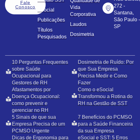
Qualidade de
Fale
272 -
Conosco
Vida
eSocial
Santana,
Corporativa
São Paulo -
Publicações
Laudos
SP
Títulos
Dosimetria
Pesquisados
10 Perguntas Frequentes
Dosimetria de Ruído: Por
sobre Saúde
que Sua Empresa
Ocupacional para
Precisa Medir e Como
Gestores de RH
Fazer
Afastamentos por
Como o eSocial
Doença Ocupacional:
Transformou a Rotina do
como prevenir e
RH na Gestão de SST
gerenciar no RH
5 Sinais de que sua
7 Benefícios do PCMSO
Empresa Precisa de um
para a Saúde Financeira
PCMSO Urgente
da sua Empresa
Dicas de Ergonomia para
eSocial e SST: 5 Erros