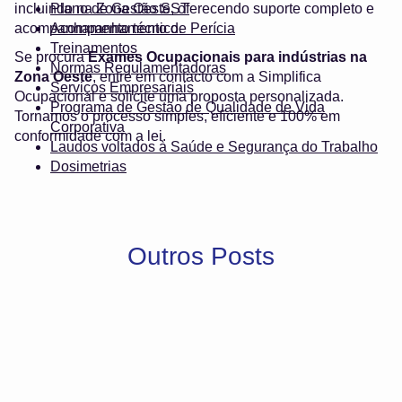
incluindo na Zona Oeste, oferecendo suporte completo e
Plano de Gestão SST
acompanhamento técnico.
Acompanhamento de Perícia
Treinamentos
Se procura
Exames Ocupacionais para indústrias na
Normas Regulamentadoras
Zona Oeste
, entre em contacto com a Simplifica
Serviços Empresariais
Ocupacional e solicite uma proposta personalizada.
Programa de Gestão de Qualidade de Vida
Tornamos o processo simples, eficiente e 100% em
Corporativa
conformidade com a lei.
Laudos voltados à Saúde e Segurança do Trabalho
Dosimetrias
Outros Posts