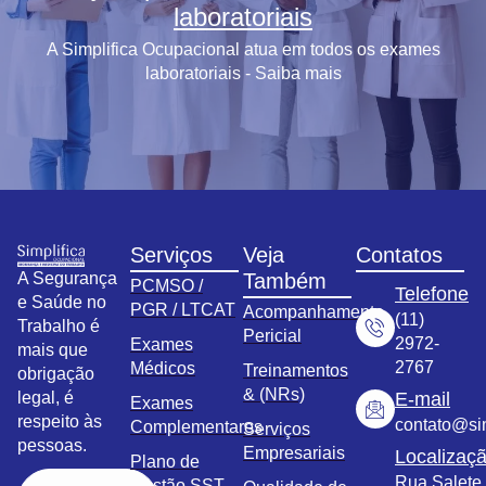
laboratoriais
A Simplifica Ocupacional atua em todos os exames
laboratoriais - Saiba mais
Serviços
Veja
Contatos
A Segurança
Também
PCMSO /
Telefone
e Saúde no
PGR / LTCAT
Acompanhamento
(11)
Trabalho é
Pericial
2972-
Exames
mais que
2767
Médicos
Treinamentos
obrigação
& (NRs)
legal, é
E-mail
Exames
respeito às
contato@sim
Complementares
Serviços
pessoas.
Empresariais
Localizaç
Plano de
Rua Salete,
Gestão SST