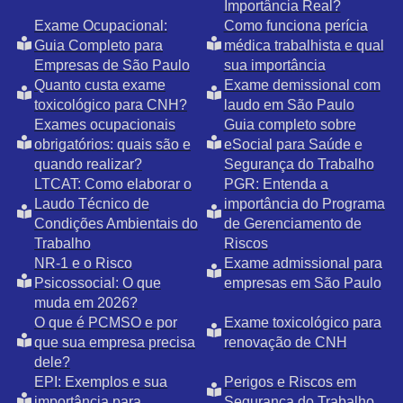
Importância Real?
Exame Ocupacional:
Como funciona perícia
Guia Completo para
médica trabalhista e qual
Empresas de São Paulo
sua importância
Quanto custa exame
Exame demissional com
toxicológico para CNH?
laudo em São Paulo
Exames ocupacionais
Guia completo sobre
obrigatórios: quais são e
eSocial para Saúde e
quando realizar?
Segurança do Trabalho
LTCAT: Como elaborar o
PGR: Entenda a
Laudo Técnico de
importância do Programa
Condições Ambientais do
de Gerenciamento de
Trabalho
Riscos
NR-1 e o Risco
Exame admissional para
Psicossocial: O que
empresas em São Paulo
muda em 2026?
O que é PCMSO e por
Exame toxicológico para
que sua empresa precisa
renovação de CNH
dele?
EPI: Exemplos e sua
Perigos e Riscos em
importância para
Segurança do Trabalho