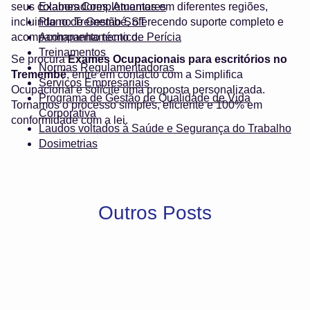
seus colaboradores. Atuamos em diferentes regiões,
Exames Complementares
incluindo no Tremembé, oferecendo suporte completo e
Plano de Gestão SST
acompanhamento técnico.
Acompanhamento de Perícia
Treinamentos
Se procura
Exames Ocupacionais para escritórios no
Normas Regulamentadoras
Tremembé
, entre em contacto com a Simplifica
Serviços Empresariais
Ocupacional e solicite uma proposta personalizada.
Programa de Gestão de Qualidade de Vida
Tornamos o processo simples, eficiente e 100% em
Corporativa
conformidade com a lei.
Laudos voltados à Saúde e Segurança do Trabalho
Dosimetrias
Outros Posts