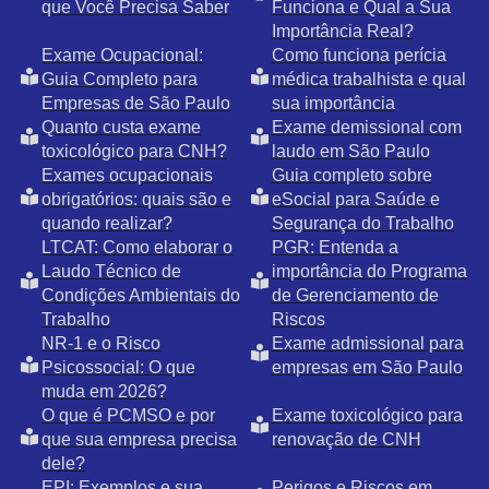
que Você Precisa Saber
Funciona e Qual a Sua
Importância Real?
Exame Ocupacional:
Como funciona perícia
Guia Completo para
médica trabalhista e qual
Empresas de São Paulo
sua importância
Quanto custa exame
Exame demissional com
toxicológico para CNH?
laudo em São Paulo
Exames ocupacionais
Guia completo sobre
obrigatórios: quais são e
eSocial para Saúde e
quando realizar?
Segurança do Trabalho
LTCAT: Como elaborar o
PGR: Entenda a
Laudo Técnico de
importância do Programa
Condições Ambientais do
de Gerenciamento de
Trabalho
Riscos
NR-1 e o Risco
Exame admissional para
Psicossocial: O que
empresas em São Paulo
muda em 2026?
O que é PCMSO e por
Exame toxicológico para
que sua empresa precisa
renovação de CNH
dele?
EPI: Exemplos e sua
Perigos e Riscos em