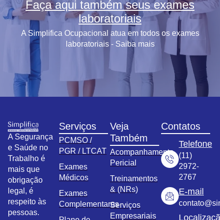
Faça aqui também seus exames
laboratoriais
A Simplifica Ocupacional atua em todos os exames
laboratoriais - Saiba mais
Serviços
Veja
Contatos
A Segurança
Também
PCMSO /
Telefone
e Saúde no
PGR / LTCAT
Acompanhamento
(11)
Trabalho é
Pericial
2972-
Exames
mais que
2767
Médicos
Treinamentos
obrigação
& (NRs)
legal, é
E-mail
Exames
respeito às
contato@sim
Complementares
Serviços
pessoas.
Empresariais
Localizaç
Plano de