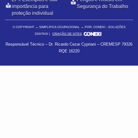
importância para
Segurança do Trabalho
proteção individual
© COPYRIGHT
→ SIMPLIFICA OCUPACIONAL → POR: CONEKI - SOLUÇÕES
DIGITAIS |
CRIAÇÃO DE SITES
Responsável Técnico – Dr. Ricardo Cezar Cypriani – CREMESP 79326
RQE 16220