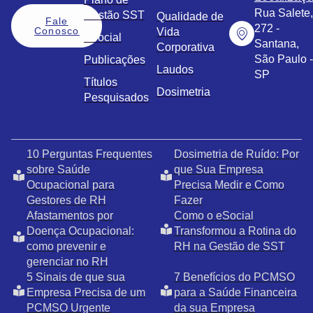
Rua Salete,
Gestão SST
Qualidade de
Fale
272 -
Conosco
Vida
eSocial
Santana,
Corporativa
São Paulo -
Publicações
Laudos
SP
Títulos
Dosimetria
Pesquisados
10 Perguntas Frequentes
Dosimetria de Ruído: Por
sobre Saúde
que Sua Empresa
Ocupacional para
Precisa Medir e Como
Gestores de RH
Fazer
Afastamentos por
Como o eSocial
Doença Ocupacional:
Transformou a Rotina do
como prevenir e
RH na Gestão de SST
gerenciar no RH
5 Sinais de que sua
7 Benefícios do PCMSO
Empresa Precisa de um
para a Saúde Financeira
PCMSO Urgente
da sua Empresa