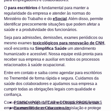
O
para escritórios
é fundamental para manter a
regularidade da empresa e atender às normas do
Ministério do Trabalho e do
eSocial
. Além disso, permite
identificar precocemente situações que podem afetar a
saúde e a produtividade dos funcionários.
Seja para admissões, demissões, exames periódicos ou
mesmo exames
toxicológicos para renovação de CNH
,
você encontra na
Simplifica Saúde
um atendimento
humanizado e acessível. Nossa equipe está pronta para
receber sua empresa e auxiliar em todos os processos
relacionados à saúde ocupacional.
Entre em contato e saiba como agendar para escritórios
no Tremembé de forma rápida e segura. Cuidamos da
saúde dos colaboradores e ajudamos sua empresa a
cumprir todas as obrigações legais com qualidade e
confiança.
Com o nosso serviço de Exames Ocupacionais, a sua
PCMSO / PGR / LTCAT e DEMAIS PROGRAMAS
empresa mantém-se em dia com a legislação e protege
Exames Médicos Ocupacionais