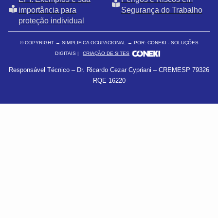
importância para
Segurança do Trabalho
proteção individual
© COPYRIGHT
→ SIMPLIFICA OCUPACIONAL → POR: CONEKI - SOLUÇÕES
DIGITAIS |
CRIAÇÃO DE SITES
Responsável Técnico – Dr. Ricardo Cezar Cypriani – CREMESP 79326
RQE 16220