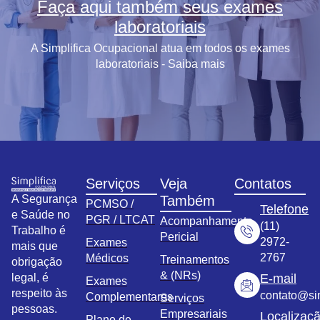
Faça aqui também seus exames
laboratoriais
A Simplifica Ocupacional atua em todos os exames
laboratoriais - Saiba mais
Serviços
Veja
Contatos
A Segurança
Também
PCMSO /
Telefone
e Saúde no
PGR / LTCAT
Acompanhamento
(11)
Trabalho é
Pericial
2972-
Exames
mais que
2767
Médicos
Treinamentos
obrigação
& (NRs)
legal, é
E-mail
Exames
respeito às
contato@sim
Complementares
Serviços
pessoas.
Empresariais
Localizaç
Plano de