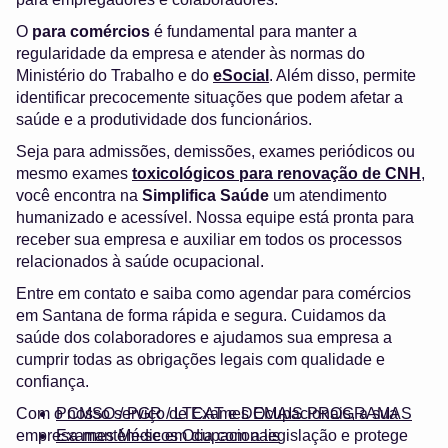
O
para comércios
é fundamental para manter a
regularidade da empresa e atender às normas do
Ministério do Trabalho e do
eSocial
. Além disso, permite
identificar precocemente situações que podem afetar a
saúde e a produtividade dos funcionários.
Seja para admissões, demissões, exames periódicos ou
mesmo exames
toxicológicos para renovação de CNH
,
você encontra na
Simplifica Saúde
um atendimento
humanizado e acessível. Nossa equipe está pronta para
receber sua empresa e auxiliar em todos os processos
relacionados à saúde ocupacional.
Entre em contato e saiba como agendar para comércios
em Santana de forma rápida e segura. Cuidamos da
saúde dos colaboradores e ajudamos sua empresa a
cumprir todas as obrigações legais com qualidade e
confiança.
Com o nosso serviço de Exames Ocupacionais, a sua
PCMSO / PGR / LTCAT e DEMAIS PROGRAMAS
empresa mantém-se em dia com a legislação e protege
Exames Médicos Ocupacionais