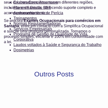
seus colaboradores. Atuamos em diferentes regiões,
Exames Complementares
incluindo em Santana, oferecendo suporte completo e
Plano de Gestão SST
acompanhamento técnico.
Acompanhamento de Perícia
Treinamentos
Se procura
Exames Ocupacionais para comércios em
Normas Regulamentadoras
Santana
, entre em contacto com a Simplifica Ocupacional
Serviços Empresariais
e solicite uma proposta personalizada. Tornamos o
Programa de Gestão de Qualidade de Vida
processo simples, eficiente e 100% em conformidade com
Corporativa
a lei.
Laudos voltados à Saúde e Segurança do Trabalho
Dosimetrias
Outros Posts