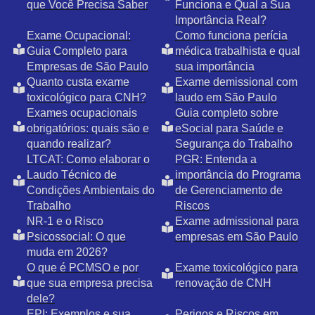
que Você Precisa Saber
Funciona e Qual a Sua
Importância Real?
Exame Ocupacional:
Como funciona perícia
Guia Completo para
médica trabalhista e qual
Empresas de São Paulo
sua importância
Quanto custa exame
Exame demissional com
toxicológico para CNH?
laudo em São Paulo
Exames ocupacionais
Guia completo sobre
obrigatórios: quais são e
eSocial para Saúde e
quando realizar?
Segurança do Trabalho
LTCAT: Como elaborar o
PGR: Entenda a
Laudo Técnico de
importância do Programa
Condições Ambientais do
de Gerenciamento de
Trabalho
Riscos
NR-1 e o Risco
Exame admissional para
Psicossocial: O que
empresas em São Paulo
muda em 2026?
O que é PCMSO e por
Exame toxicológico para
que sua empresa precisa
renovação de CNH
dele?
EPI: Exemplos e sua
Perigos e Riscos em