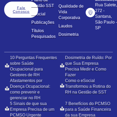
Rua Salete,
Gestão SST
Qualidade de
Fale
272 -
Conosco
Vida
eSocial
Santana,
Corporativa
São Paulo -
Publicações
Laudos
SP
Títulos
Dosimetria
Pesquisados
10 Perguntas Frequentes
Dosimetria de Ruído: Por
sobre Saúde
que Sua Empresa
Ocupacional para
Precisa Medir e Como
Gestores de RH
Fazer
Afastamentos por
Como o eSocial
Doença Ocupacional:
Transformou a Rotina do
como prevenir e
RH na Gestão de SST
gerenciar no RH
5 Sinais de que sua
7 Benefícios do PCMSO
Empresa Precisa de um
para a Saúde Financeira
PCMSO Urgente
da sua Empresa