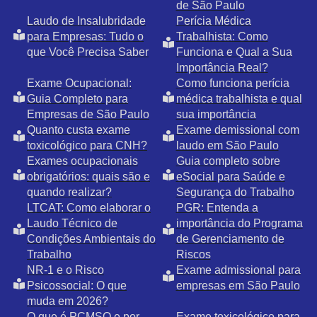
de São Paulo
Laudo de Insalubridade
Perícia Médica
para Empresas: Tudo o
Trabalhista: Como
que Você Precisa Saber
Funciona e Qual a Sua
Importância Real?
Exame Ocupacional:
Como funciona perícia
Guia Completo para
médica trabalhista e qual
Empresas de São Paulo
sua importância
Quanto custa exame
Exame demissional com
toxicológico para CNH?
laudo em São Paulo
Exames ocupacionais
Guia completo sobre
obrigatórios: quais são e
eSocial para Saúde e
quando realizar?
Segurança do Trabalho
LTCAT: Como elaborar o
PGR: Entenda a
Laudo Técnico de
importância do Programa
Condições Ambientais do
de Gerenciamento de
Trabalho
Riscos
NR-1 e o Risco
Exame admissional para
Psicossocial: O que
empresas em São Paulo
muda em 2026?
O que é PCMSO e por
Exame toxicológico para