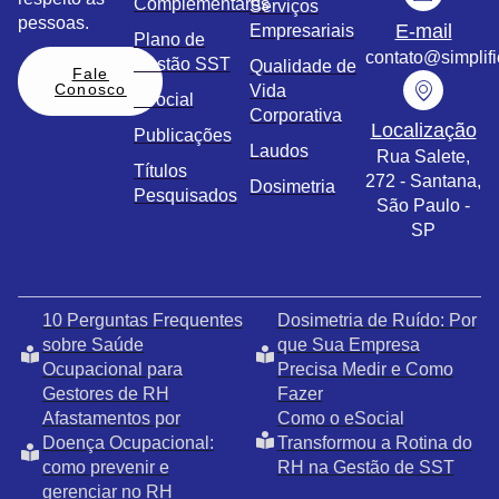
Complementares
Serviços
pessoas.
E-mail
Empresariais
Plano de
contato@simplif
Gestão SST
Qualidade de
Fale
Conosco
Vida
eSocial
Corporativa
Localização
Publicações
Laudos
Rua Salete,
Títulos
272 - Santana,
Dosimetria
Pesquisados
São Paulo -
SP
10 Perguntas Frequentes
Dosimetria de Ruído: Por
sobre Saúde
que Sua Empresa
Ocupacional para
Precisa Medir e Como
Gestores de RH
Fazer
Afastamentos por
Como o eSocial
Doença Ocupacional:
Transformou a Rotina do
como prevenir e
RH na Gestão de SST
gerenciar no RH