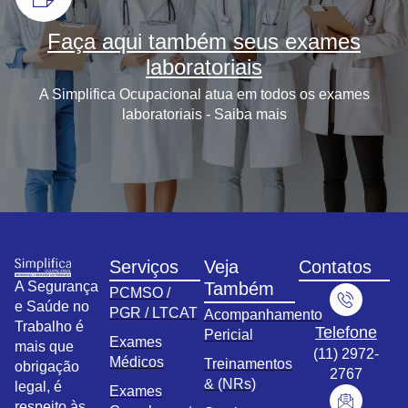
Faça aqui também seus exames
laboratoriais
A Simplifica Ocupacional atua em todos os exames
laboratoriais - Saiba mais
Serviços
Veja
Contatos
A Segurança
Também
PCMSO /
e Saúde no
PGR / LTCAT
Acompanhamento
Trabalho é
Telefone
Pericial
Exames
mais que
(11) 2972-
Médicos
Treinamentos
obrigação
2767
& (NRs)
legal, é
Exames
respeito às