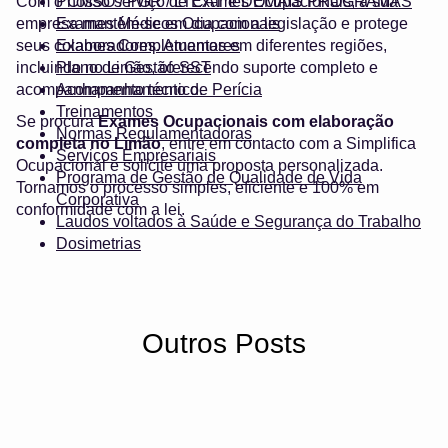
Com o nosso serviço de Exames Ocupacionais, a sua
PCMSO / PGR / LTCAT e DEMAIS PROGRAMAS
empresa mantém-se em dia com a legislação e protege
Exames Médicos Ocupacionais
seus colaboradores. Atuamos em diferentes regiões,
Exames Complementares
incluindo no Limão, oferecendo suporte completo e
Plano de Gestão SST
acompanhamento técnico.
Acompanhamento de Perícia
Treinamentos
Se procura
Exames Ocupacionais com elaboração
Normas Regulamentadoras
completa no Limão
, entre em contacto com a Simplifica
Serviços Empresariais
Ocupacional e solicite uma proposta personalizada.
Programa de Gestão de Qualidade de Vida
Tornamos o processo simples, eficiente e 100% em
Corporativa
conformidade com a lei.
Laudos voltados à Saúde e Segurança do Trabalho
Dosimetrias
Outros Posts